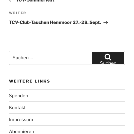
Nächster
WEITER
Beitrag
TCV-Club-Tauchen Hemmoor 27.-28. Sept.
Suchen
nach:
Suchen
WEITERE LINKS
Spenden
Kontakt
Impressum
Abonnieren