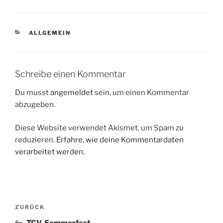
KATEGORIEN
ALLGEMEIN
Schreibe einen Kommentar
Du musst
angemeldet
sein, um einen Kommentar
abzugeben.
Diese Website verwendet Akismet, um Spam zu
reduzieren.
Erfahre, wie deine Kommentardaten
verarbeitet werden.
Beitragsnavigation
Vorheriger
ZURÜCK
Beitrag
TCV-Sommerfest