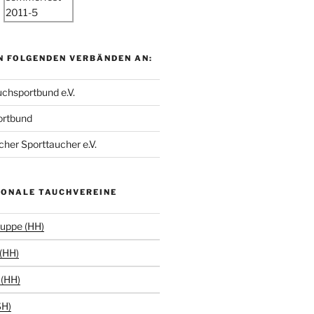
N FOLGENDEN VERBÄNDEN AN:
chsportbund e.V.
ortbund
her Sporttaucher e.V.
IONALE TAUCHVEREINE
uppe (HH)
(HH)
(HH)
SH)