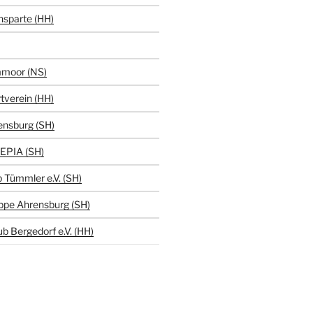
hsparte (HH)
moor (NS)
tverein (HH)
ensburg (SH)
EPIA (SH)
 Tümmler e.V. (SH)
ppe Ahrensburg (SH)
b Bergedorf e.V. (HH)