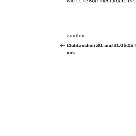
wie deine Kommentardaten ver
Beitragsnavigation
Vorheriger
ZURÜCK
Beitrag
Clubtauchen 30. und 31.05.15 f
aus