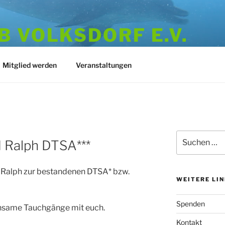
 VOLKSDORF E.V.
973
Mitglied werden
Veranstaltungen
Suchen
 Ralph DTSA***
nach:
d Ralph zur bestandenen DTSA* bzw.
WEITERE LI
Spenden
nsame Tauchgänge mit euch.
Kontakt