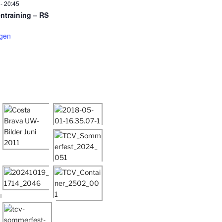
-
20:45
entraining – RS
igen