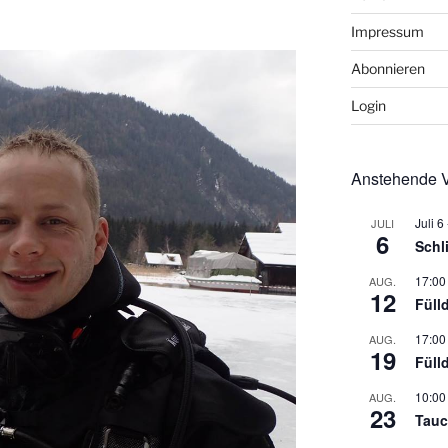
Impressum
Abonnieren
Login
Anstehende V
Juli 6
JULI
6
Schl
17:00
AUG.
12
Füll
17:00
AUG.
19
Füll
10:00
AUG.
23
Tauc