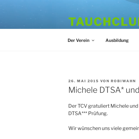
Zum
Inhalt
TAUCHCLUB
springen
Hamburger Tauchverein seit 1
Der Verein
Ausbildung
VERÖFFENTLICHT
26. MAI 2015
VON
ROBIWAHN
AM
Michele DTSA* und
Der TCV gratuliert Michele un
DTSA*** Prüfung.
Wir wünschen uns viele gemei