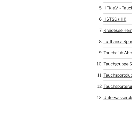
HFK e.V. - Tauc
HSTSG (HH)
Kreidesee Hem
Lufthansa Spor
Tauchclub Ahr
Tauchgruppe S
Tauchsportclub
Tauchsportgru
Unterwasserclu