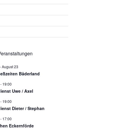
eranstaltungen
-
August 23
ießzeiten Bäderland
-
19:00
dienst Uwe / Axel
-
19:00
dienst Dieter / Stephan
-
17:00
hen Eckernförde