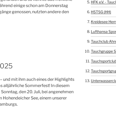
HFK e.V. - Tauc
ährend einige schon am Donnerstag
hgänge genossen, nutzten andere den
HSTSG (HH)
Kreidesee Hem
Lufthansa Spor
Tauchclub Ahr
Tauchgruppe S
Tauchsportclub
2025
Tauchsportgru
– und mit ihm auch eines der Highlights
Unterwasserclu
s alljährliche Sommerfest! In diesem
m Sonntag, den 20. Juli, bei angenehmen
 Hohendeicher See, einem unserer
Hamburgs.