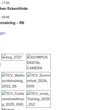
-
17:00
hen Eckernförde
-
20:45
entraining – RS
igen