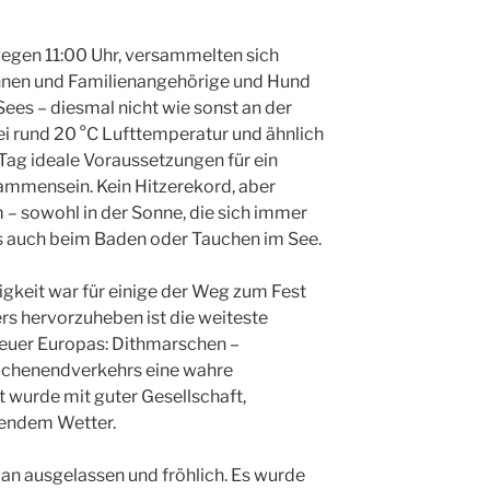
gegen 11:00 Uhr, versammelten sich
:innen und Familienangehörige und Hund
Sees – diesmal nicht wie sonst an der
i rund 20 °C Lufttemperatur und ähnlich
Tag ideale Voraussetzungen für ein
ammensein. Kein Hitzerekord, aber
– sowohl in der Sonne, die sich immer
als auch beim Baden oder Tauchen im See.
gkeit war für einige der Weg zum Fest
rs hervorzuheben ist die weiteste
euer Europas: Dithmarschen –
chenendverkehrs eine wahre
 wurde mit guter Gesellschaft,
sendem Wetter.
n ausgelassen und fröhlich. Es wurde