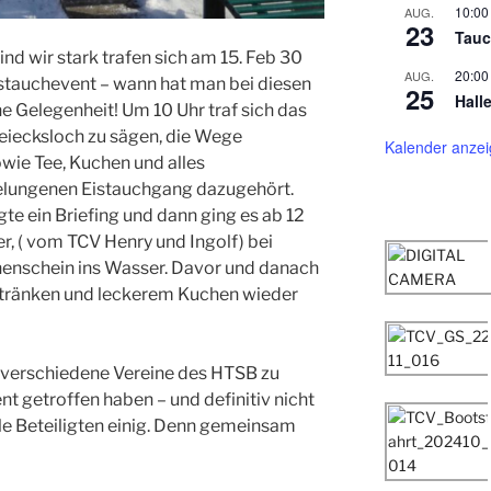
10:00
AUG.
23
Tauc
 wir stark trafen sich am 15. Feb 30
20:00
AUG.
stauchevent – wann hat man bei diesen
25
Hall
 Gelegenheit! Um 10 Uhr traf sich das
eiecksloch zu sägen, die Wege
Kalender anze
wie Tee, Kuchen und alles
gelungenen Eistauchgang dazugehört.
gte ein Briefing und dann ging es ab 12
r, ( vom TCV Henry und Ingolf) bei
enschein ins Wasser. Davor und danach
Getränken und leckerem Kuchen wieder
h verschiedene Vereine des HTSB zu
getroffen haben – und definitiv nicht
lle Beteiligten einig. Denn gemeinsam