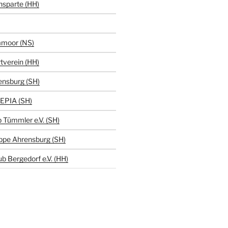
hsparte (HH)
moor (NS)
tverein (HH)
ensburg (SH)
EPIA (SH)
 Tümmler e.V. (SH)
ppe Ahrensburg (SH)
b Bergedorf e.V. (HH)