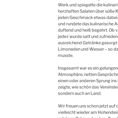
Werk und spiegelte die kulinari
herzhaften Salaten über süße K
jeden Geschmack etwas dabei. 
und rundete das kulinarische A
duftend und heiß begehrt. Ob v
jede:r wurde satt und zufrieden
ausreichend Getränke gesorgt h
Limonaden und Wasser – so da
musste.
Insgesamt war es ein gelunge
Atmosphäre, netten Gesprächen
einen oder anderen Sprung ins 
zeigte, wie schön das Vereinsle
sondern auch an Land.
Wir freuen uns schon jetzt au
vielleicht wieder am Hohendei