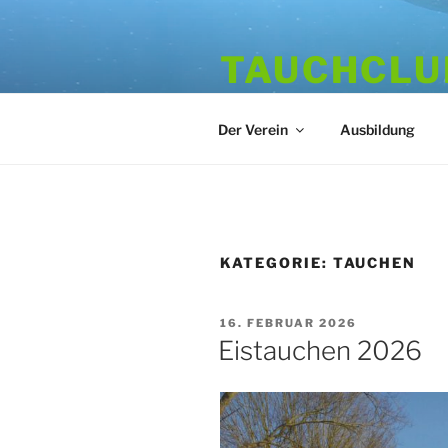
Zum
Inhalt
TAUCHCLUB
springen
Hamburger Tauchverein seit 1
Der Verein
Ausbildung
KATEGORIE:
TAUCHEN
VERÖFFENTLICHT
16. FEBRUAR 2026
AM
Eistauchen 2026