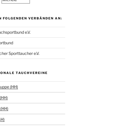
N FOLGENDEN VERBÄNDEN AN:
chsportbund e.V.
ortbund
her Sporttaucher e.V.
IONALE TAUCHVEREINE
uppe (HH)
(HH)
(HH)
SH)