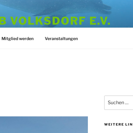
 VOLKSDORF E.V.
973
Mitglied werden
Veranstaltungen
Suchen
nach:
WEITERE LI