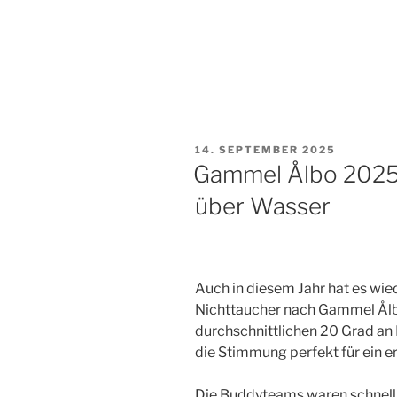
VERÖFFENTLICHT
14. SEPTEMBER 2025
AM
Gammel Ålbo 2025
über Wasser
Auch in diesem Jahr hat es wie
Nichttaucher nach Gammel Ål
durchschnittlichen 20 Grad an
die Stimmung perfekt für ein 
Die Buddyteams waren schnell 