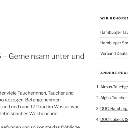
WIR GEHÖRE
Hamburger Tau
Hamburger Sp
Verband Deutsc
 – Gemeinsam unter und
ANDERE REG
Airbus-Tauchgr
der viele Taucherinnen, Taucher und
Alpha-Taucher 
bo gezogen. Bei angenehmen
 Land und rund 17 Grad im Wasser war
DUC-Hamburg 
erlebnisreiches Wochenende.
DUC-Lübeck (
gefunden und so konnte das fröhliche