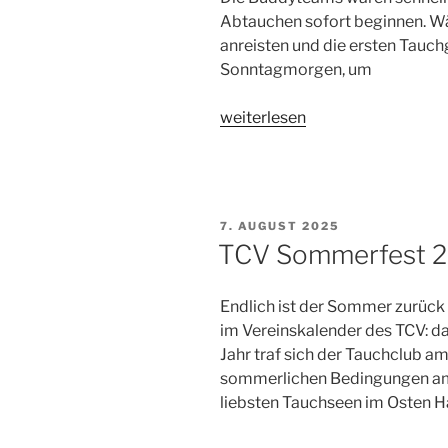
Abtauchen sofort beginnen. W
anreisten und die ersten Tauc
Sonntagmorgen, um
„Gammel
weiterlesen
Ålbo
2025
–
Gemeinsam
VERÖFFENTLICHT
7. AUGUST 2025
unter
AM
TCV Sommerfest 
und
über
Endlich ist der Sommer zurück 
Wasser“
im Vereinskalender des TCV: da
Jahr traf sich der Tauchclub a
sommerlichen Bedingungen am
liebsten Tauchseen im Osten 