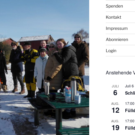
Spenden
Kontakt
Impressum
Abonnieren
Login
Anstehende V
Juli 6
JULI
6
Schl
17:00
AUG.
12
Füll
17:00
AUG.
19
Füll