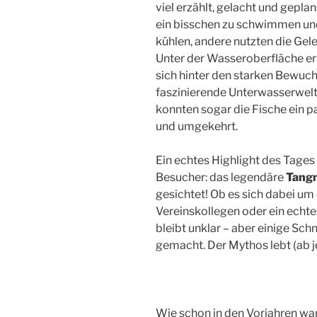
viel erzählt, gelacht und gepla
ein bisschen zu schwimmen und 
kühlen, andere nutzten die Gel
Unter der Wasseroberfläche er
sich hinter den starken Bewuc
faszinierende Unterwasserwelt
konnten sogar die Fische ein 
und umgekehrt.
Ein echtes Highlight des Tages
Besucher: das legendäre
Tang
gesichtet! Ob es sich dabei um
Vereinskollegen oder ein echt
bleibt unklar – aber einige Sc
gemacht. Der Mythos lebt (ab je
Wie schon in den Vorjahren war