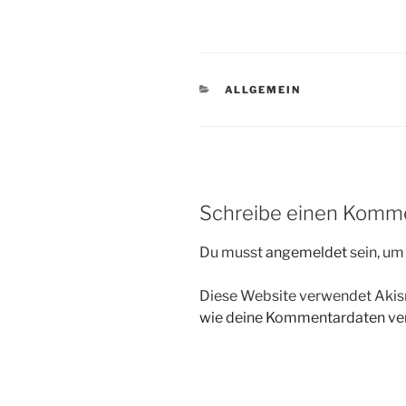
KATEGORIEN
ALLGEMEIN
Schreibe einen Komm
Du musst
angemeldet
sein, u
Diese Website verwendet Akis
wie deine Kommentardaten ver