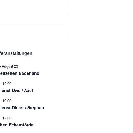
eranstaltungen
-
August 23
ießzeiten Bäderland
-
19:00
dienst Uwe / Axel
-
19:00
dienst Dieter / Stephan
-
17:00
hen Eckernförde