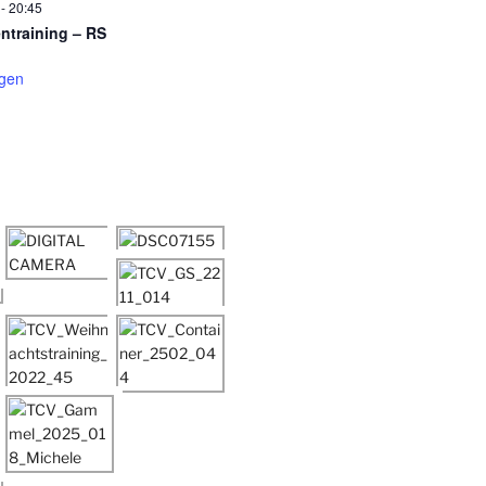
-
20:45
entraining – RS
igen