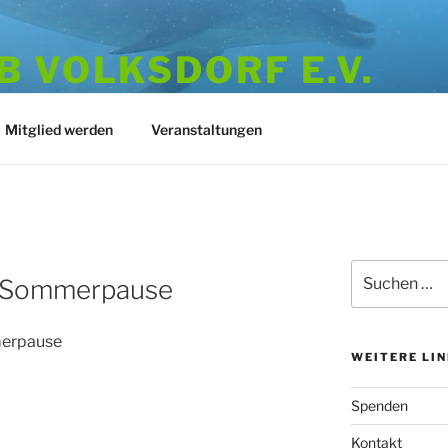
 VOLKSDORF E.V.
973
Mitglied werden
Veranstaltungen
Suchen
er Sommerpause
nach:
merpause
WEITERE LI
Spenden
Kontakt