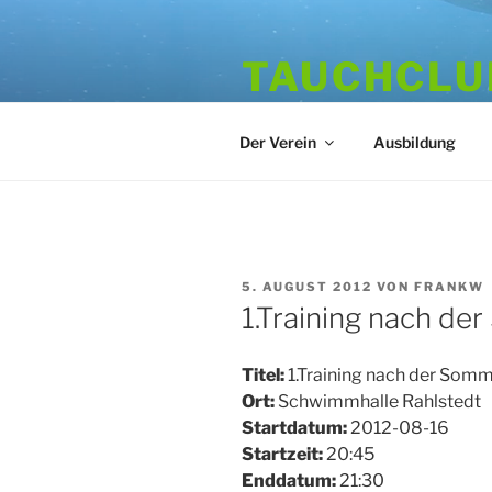
Zum
Inhalt
TAUCHCLUB
springen
Hamburger Tauchverein seit 1
Der Verein
Ausbildung
VERÖFFENTLICHT
5. AUGUST 2012
VON
FRANKW
AM
1.Training nach d
Titel:
1.Training nach der Som
Ort:
Schwimmhalle Rahlstedt
Startdatum:
2012-08-16
Startzeit:
20:45
Enddatum:
21:30