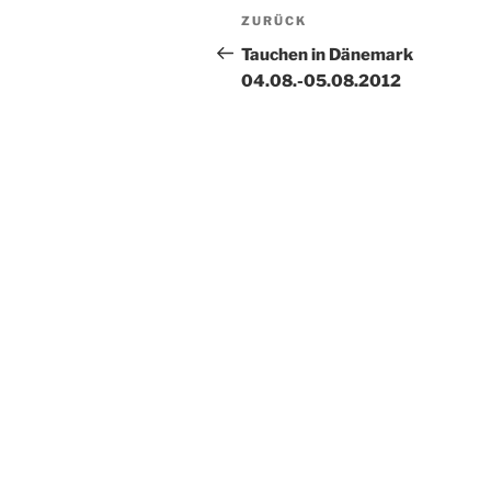
Beitragsnavigation
Vorheriger
ZURÜCK
Beitrag
Tauchen in Dänemark
04.08.-05.08.2012