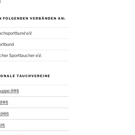
N FOLGENDEN VERBÄNDEN AN:
chsportbund e.V.
ortbund
her Sporttaucher e.V.
IONALE TAUCHVEREINE
uppe (HH)
(HH)
(HH)
SH)