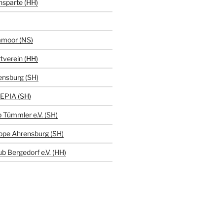
hsparte (HH)
moor (NS)
tverein (HH)
ensburg (SH)
EPIA (SH)
 Tümmler e.V. (SH)
ppe Ahrensburg (SH)
b Bergedorf e.V. (HH)