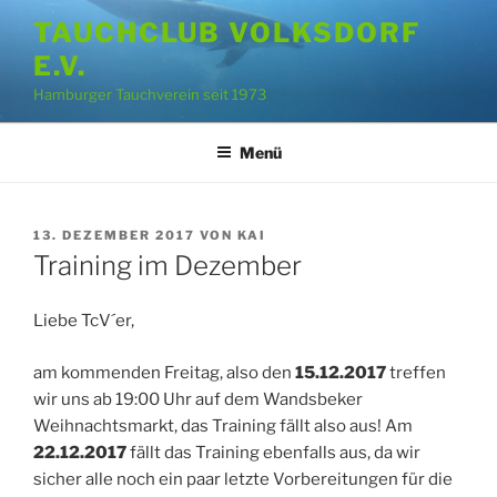
Zum
TAUCHCLUB VOLKSDORF
Inhalt
E.V.
springen
Hamburger Tauchverein seit 1973
Menü
VERÖFFENTLICHT
13. DEZEMBER 2017
VON
KAI
AM
Training im Dezember
Liebe TcV´er,
am kommenden Freitag, also den
15.12.2017
treffen
wir uns ab 19:00 Uhr auf dem Wandsbeker
Weihnachtsmarkt, das Training fällt also aus! Am
22.12.2017
fällt das Training ebenfalls aus, da wir
sicher alle noch ein paar letzte Vorbereitungen für die