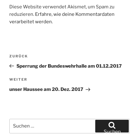
Diese Website verwendet Akismet, um Spam zu
reduzieren.
Erfahre, wie deine Kommentardaten
verarbeitet werden.
Beitragsnavigation
Vorheriger
ZURÜCK
Beitrag
Sperrung der Bundeswehrhalle am 01.12.2017
Nächster
WEITER
Beitrag
unser Haussee am 20. Dez. 2017
Suchen
nach:
Suchen