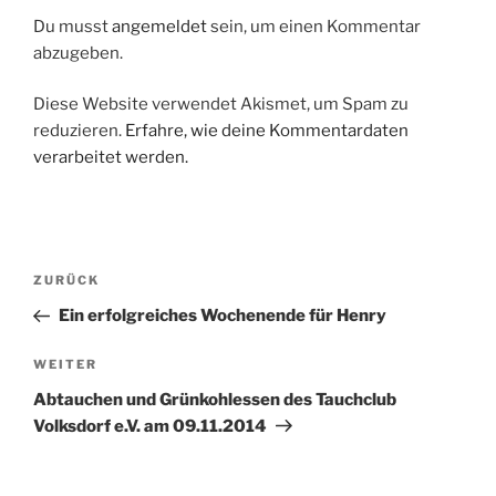
Du musst
angemeldet
sein, um einen Kommentar
abzugeben.
Diese Website verwendet Akismet, um Spam zu
reduzieren.
Erfahre, wie deine Kommentardaten
verarbeitet werden.
Beitragsnavigation
Vorheriger
ZURÜCK
Beitrag
Ein erfolgreiches Wochenende für Henry
Nächster
WEITER
Beitrag
Abtauchen und Grünkohlessen des Tauchclub
Volksdorf e.V. am 09.11.2014