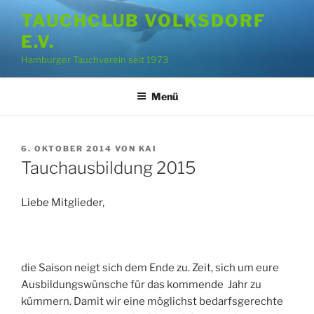
Zum
TAUCHCLUB VOLKSDORF
Inhalt
E.V.
springen
Hamburger Tauchverein seit 1973
Menü
VERÖFFENTLICHT
6. OKTOBER 2014
VON
KAI
AM
Tauchausbildung 2015
Liebe Mitglieder,
die Saison neigt sich dem Ende zu. Zeit, sich um eure
Ausbildungswünsche für das kommende Jahr zu
kümmern. Damit wir eine möglichst bedarfsgerechte