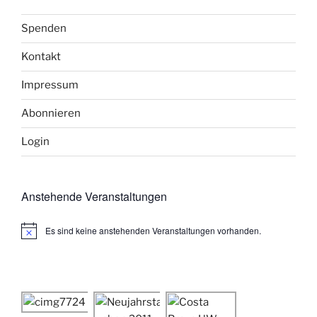
Spenden
Kontakt
Impressum
Abonnieren
Login
Anstehende Veranstaltungen
Es sind keine anstehenden Veranstaltungen vorhanden.
H
i
n
w
e
i
s