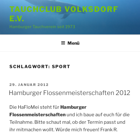
Zum
TAUCHCLUB VOLKSDORF
Inhalt
E.V.
springen
Hamburger Tauchverein seit 1973
Menü
SCHLAGWORT:
SPORT
VERÖFFENTLICHT
29. JANUAR 2012
AM
Hamburger Flossenmeisterschaften 2012
Die HaFloMei steht für
Hamburger
Flossenmeisterschaften
und ich baue auf euch für die
Teilnahme. Bitte schaut mal, ob der Termin passt und
ihr mitmachen wollt. Würde mich freuen! Frank R.