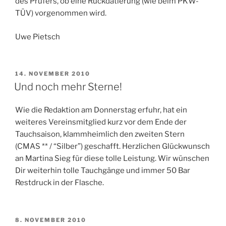
des Prüfers, ob eine Rückdatierung (wie beim PKW-
TÜV) vorgenommen wird.
Uwe Pietsch
VERÖFFENTLICHT
14. NOVEMBER 2010
AM
Und noch mehr Sterne!
Wie die Redaktion am Donnerstag erfuhr, hat ein
weiteres Vereinsmitglied kurz vor dem Ende der
Tauchsaison, klammheimlich den zweiten Stern
(CMAS ** / “Silber”) geschafft. Herzlichen Glückwunsch
an Martina Sieg für diese tolle Leistung. Wir wünschen
Dir weiterhin tolle Tauchgänge und immer 50 Bar
Restdruck in der Flasche.
VERÖFFENTLICHT
8. NOVEMBER 2010