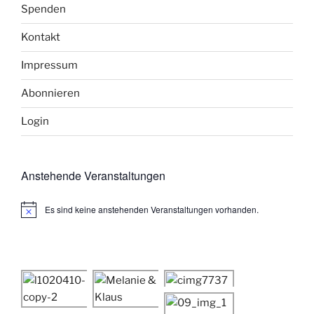
Spenden
Kontakt
Impressum
Abonnieren
Login
Anstehende Veranstaltungen
Es sind keine anstehenden Veranstaltungen vorhanden.
H
i
n
w
e
i
s