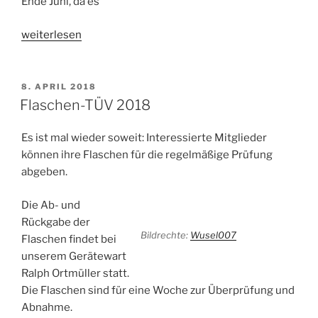
Ende Juni, da es
„Ausbildung
weiterlesen
endet
mit
Silber“
VERÖFFENTLICHT
8. APRIL 2018
AM
Flaschen-TÜV 2018
Es ist mal wieder soweit: Interessierte Mitglieder
können ihre Flaschen für die regelmäßige Prüfung
abgeben.
Die Ab- und
Rückgabe der
Bildrechte:
Wusel007
Flaschen findet bei
unserem Gerätewart
Ralph Ortmüller statt.
Die Flaschen sind für eine Woche zur Überprüfung und
Abnahme.