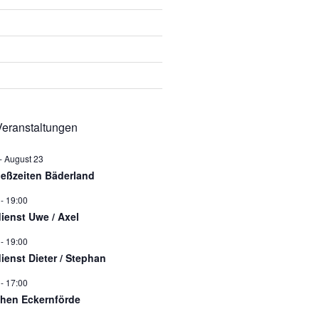
eranstaltungen
-
August 23
ießzeiten Bäderland
-
19:00
dienst Uwe / Axel
-
19:00
dienst Dieter / Stephan
-
17:00
hen Eckernförde