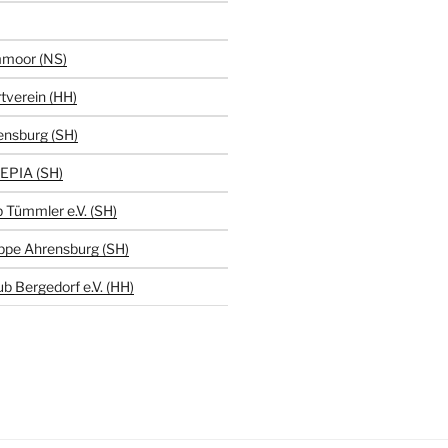
moor (NS)
tverein (HH)
ensburg (SH)
EPIA (SH)
 Tümmler e.V. (SH)
ppe Ahrensburg (SH)
b Bergedorf e.V. (HH)