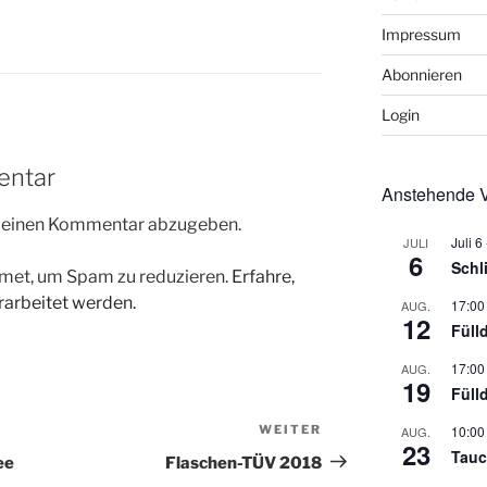
Impressum
Abonnieren
Login
entar
Anstehende V
m einen Kommentar abzugeben.
Juli 6
JULI
6
Schl
met, um Spam zu reduzieren.
Erfahre,
arbeitet werden.
17:00
AUG.
12
Füll
17:00
AUG.
19
Füll
WEITER
Nächster
10:00
AUG.
23
Tauc
Beitrag
ee
Flaschen-TÜV 2018