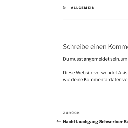
KATEGORIEN
ALLGEMEIN
Schreibe einen Komm
Du musst
angemeldet
sein, u
Diese Website verwendet Akis
wie deine Kommentardaten ver
Beitragsnavigation
Vorheriger
ZURÜCK
Beitrag
Nachttauchgang Schweriner S