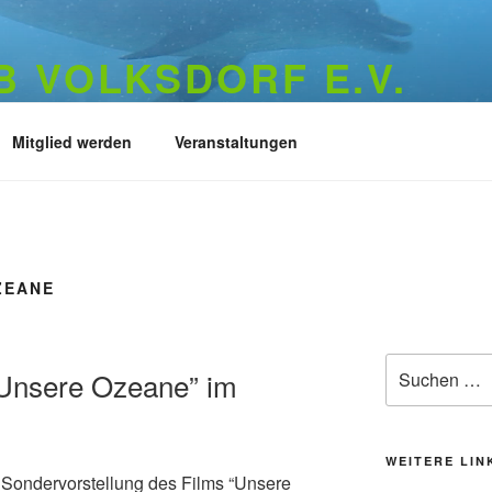
 VOLKSDORF E.V.
73
Mitglied werden
Veranstaltungen
ZEANE
Suchen
“Unsere Ozeane” im
nach:
WEITERE LIN
r Sondervorstellung des Films “Unsere