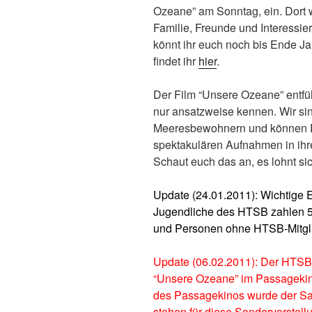
Ozeane” am Sonntag, ein. Dort w
Familie, Freunde und Interessi
könnt ihr euch noch bis Ende Ja
findet ihr
hier
.
Der Film “Unsere Ozeane” entfüh
nur ansatzweise kennen. Wir sin
Meeresbewohnern und können De
spektakulären Aufnahmen in ih
Schaut euch das an, es lohnt sic
Update (24.01.2011): Wichtige E
Jugendliche des HTSB zahlen 
und Personen ohne HTSB-Mitgli
Update (06.02.2011): Der HTSB 
“Unsere Ozeane” im Passagekino
des Passagekinos wurde der Saa
stehen für diese Sondervorstell