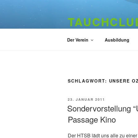
Zum
Inhalt
TAUCHCLUB
springen
Hamburger Tauchverein seit 19
Der Verein
Ausbildung
SCHLAGWORT:
UNSERE O
VERÖFFENTLICHT
23. JANUAR 2011
AM
Sondervorstellung 
Passage Kino
Der HTSB lädt uns alle zu eine