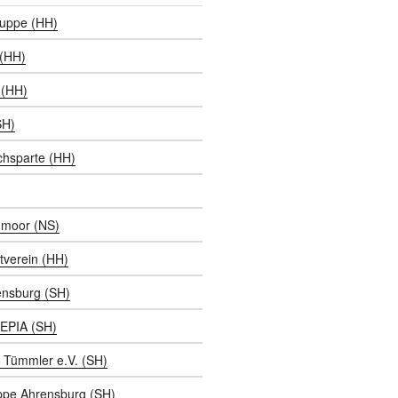
ruppe (HH)
 (HH)
(HH)
SH)
chsparte (HH)
moor (NS)
tverein (HH)
ensburg (SH)
EPIA (SH)
 Tümmler e.V. (SH)
ppe Ahrensburg (SH)