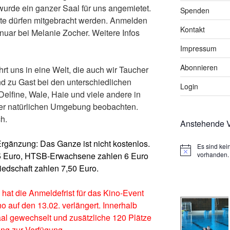
urde ein ganzer Saal für uns angemietet.
Spenden
erte dürfen mitgebracht werden. Anmelden
Kontakt
nuar bei Melanie Zocher. Weitere Infos
Impressum
Abonnieren
rt uns in eine Welt, die auch wir Taucher
d zu Gast bei den unterschiedlichen
Login
lfine, Wale, Haie und viele andere in
rer natürlichen Umgebung beobachten.
h.
Anstehende V
rgänzung: Das Ganze ist nicht kostenlos.
Es sind ke
H
5 Euro, HTSB-Erwachsene zahlen 6 Euro
vorhanden.
i
edschaft zahlen 7,50 Euro.
n
w
e
hat die Anmeldefrist für das Kino-Event
i
s
 auf den 13.02. verlängert. Innerhalb
l gewechselt und zusätzliche 120 Plätze
ung zur Verfügung.