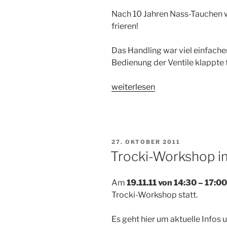
Nach 10 Jahren Nass-Tauchen w
frieren!
Das Handling war viel einfacher,
Bedienung der Ventile klappte f
„Mein
weiterlesen
erstes
Mal“
VERÖFFENTLICHT
27. OKTOBER 2011
AM
Trocki-Workshop i
Am
19.11.11 von 14:30 – 17:0
Trocki-Workshop statt.
Es geht hier um aktuelle Info