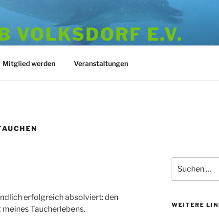
 VOLKSDORF E.V.
973
Mitglied werden
Veranstaltungen
TAUCHEN
Suchen
nach:
dlich erfolgreich absolviert: den
WEITERE LI
g meines Taucherlebens.