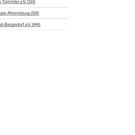
 Tümmler e.V. (SH)
ppe Ahrensburg (SH)
b Bergedorf e.V. (HH)