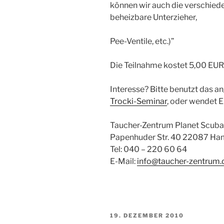
können wir auch die verschied
beheizbare Unterzieher,
Pee-Ventile, etc.)”
Die Teilnahme kostet 5,00 EUR
Interesse? Bitte benutzt das
Trocki-Seminar
, oder wendet E
Taucher-Zentrum Planet Scuba
Papenhuder Str. 40 22087 H
Tel: 040 – 220 60 64
E-Mail:
info@taucher-zentrum.
VERÖFFENTLICHT
19. DEZEMBER 2010
AM