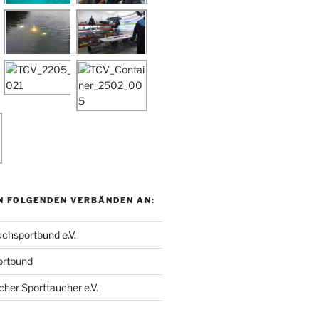
N FOLGENDEN VERBÄNDEN AN:
chsportbund e.V.
ortbund
her Sporttaucher e.V.