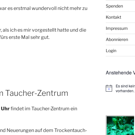
Spenden
ar es erstmal wundervoll nicht mehr zu
Kontakt
Impressum
 als ich es mir vorgestellt hatte und die
ürs erste Mal sehr gut.
Abonnieren
Login
Anstehende V
Es sind ke
H
vorhanden.
m Taucher-Zentrum
i
n
w
0 Uhr
findet im Taucher-Zentrum ein
e
i
s
s und Neuerungen auf dem Trockentauch-