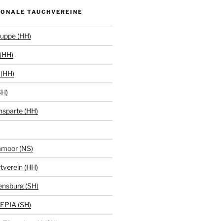
IONALE TAUCHVEREINE
uppe (HH)
(HH)
(HH)
SH)
hsparte (HH)
moor (NS)
tverein (HH)
ensburg (SH)
EPIA (SH)