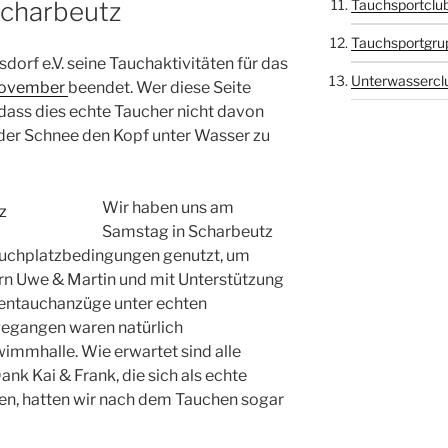
Scharbeutz
Tauchsportclub
Tauchsportgru
sdorf e.V. seine Tauchaktivitäten für das
Unterwasserclu
November
beendet. Wer diese Seite
dass dies echte Taucher nicht davon
oder Schnee den Kopf unter Wasser zu
Wir haben uns am
Samstag in Scharbeutz
auchplatzbedingungen genutzt, um
n Uwe & Martin und mit Unterstützung
kentauchanzüge unter echten
gegangen waren natürlich
mmhalle. Wie erwartet sind alle
nk Kai & Frank, die sich als echte
n, hatten wir nach dem Tauchen sogar