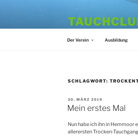
Zum
Inhalt
TAUCHCLUB
springen
Hamburger Tauchverein seit 1
Der Verein
Ausbildung
SCHLAGWORT:
TROCKEN
VERÖFFENTLICHT
30. MÄRZ 2019
AM
Mein erstes Mal
Nun habe ich ihn in Hemmoor en
allerersten Trocken-Tauchgan