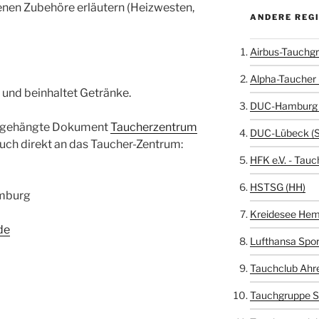
enen Zubehöre erläutern (Heizwesten,
ANDERE REG
Airbus-Tauchgr
Alpha-Taucher 
 und beinhaltet Getränke.
DUC-Hamburg 
 angehängte Dokument
Taucherzentrum
DUC-Lübeck (
uch direkt an das Taucher-Zentrum:
HFK e.V. - Tauc
HSTSG (HH)
amburg
Kreidesee Hem
de
Lufthansa Spor
Tauchclub Ahr
Tauchgruppe S