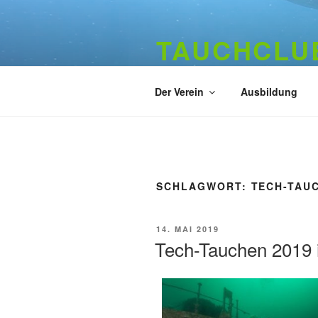
Zum
Inhalt
TAUCHCLUB
springen
Hamburger Tauchverein seit 1
Der Verein
Ausbildung
SCHLAGWORT:
TECH-TAU
VERÖFFENTLICHT
14. MAI 2019
AM
Tech-Tauchen 2019 