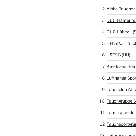
Alpha-Taucher 
DUC-Hamburg 
DUC-Lübeck (
HFK e.V. - Tauc
HSTSG (HH)
Kreidesee Hem
Lufthansa Spor
Tauchclub Ahr
Tauchgruppe S
Tauchsportclub
Tauchsportgru
Unterwasserclu