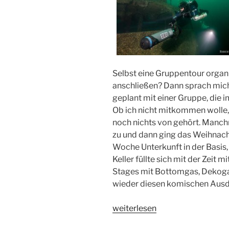
Selbst eine Gruppentour organ
anschließen? Dann sprach mich
geplant mit einer Gruppe, die i
Ob ich nicht mitkommen wolle, 
noch nichts von gehört. Manchm
zu und dann ging das Weihnach
Woche Unterkunft in der Basis,
Keller füllte sich mit der Zeit
Stages mit Bottomgas, Dekoga
wieder diesen komischen Ausd
„Tech-
weiterlesen
Tauchen