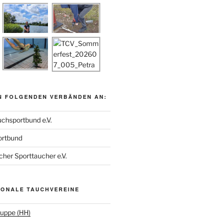
N FOLGENDEN VERBÄNDEN AN:
chsportbund e.V.
ortbund
her Sporttaucher e.V.
IONALE TAUCHVEREINE
uppe (HH)