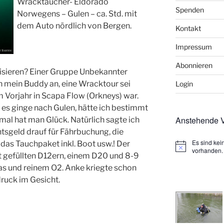
Wracktaucher- Eldorado
Spenden
Norwegens – Gulen – ca. Std. mit
dem Auto nördlich von Bergen.
Kontakt
Impressum
Abonnieren
isieren? Einer Gruppe Unbekannter
 mein Buddy an, eine Wracktour sei
Login
m Vorjahr in Scapa Flow (Orkneys) war.
es ginge nach Gulen, hätte ich bestimmt
Anstehende V
al hat man Glück. Natürlich sagte ich
tsgeld drauf für Fährbuchung, die
Es sind ke
 das Tauchpaket inkl. Boot usw.! Der
H
vorhanden.
 mit gefüllten D12ern, einem D20 und 8-9
i
n
s und reinem O2. Anke kriegte schon
w
ruck im Gesicht.
e
i
s