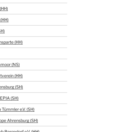
(HH)
(HH)
SH)
hsparte (HH)
moor (NS)
tverein (HH)
ensburg (SH)
EPIA (SH)
 Tümmler e.V. (SH)
ppe Ahrensburg (SH)
b Bergedorf e.V. (HH)