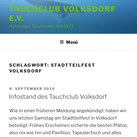
Zum
TAUCHCLUB VOLKSDORF
Inhalt
E.V.
springen
Hamburger Tauchverein seit 1973
Menü
SCHLAGWORT:
STADTTEILFEST
VOLKSDORF
VERÖFFENTLICHT
9. SEPTEMBER 2010
AM
Infostand des Tauchclub Volksdorf
Wie in einer früheren Meldung angekündigt, haben wir
uns letzten Samstag am Stadtteilfest in Volksdorf
beteiligt. Frühes Erscheinen sicherte die besten Plätze,
also nix wie hin und Pavillion, Tapeziertisch und alles