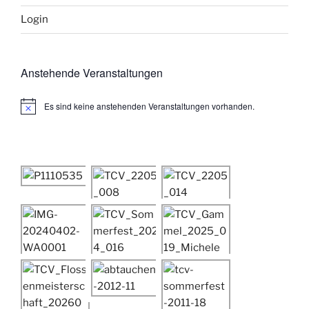
Login
Anstehende Veranstaltungen
Es sind keine anstehenden Veranstaltungen vorhanden.
H
i
n
w
e
i
s