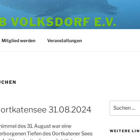
 VOLKSDORF E.V.
973
Mitglied werden
Veranstaltungen
UCHEN
Suchen
ortkatensee 31.08.2024
nach:
immel des 31. August war eine
WEITERE LI
verborgenen Tiefen des Oortkatener Sees