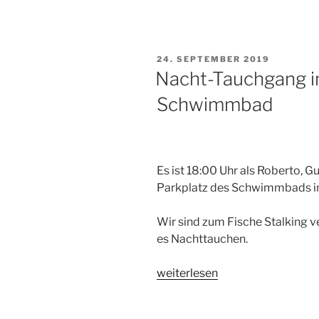
Ottisee“
VERÖFFENTLICHT
24. SEPTEMBER 2019
AM
Nacht-Tauchgang i
Schwimmbad
Es ist 18:00 Uhr als Roberto, G
Parkplatz des Schwimmbads in
Wir sind zum Fische Stalking 
es Nachttauchen.
„Nacht-
weiterlesen
Tauchgang
in