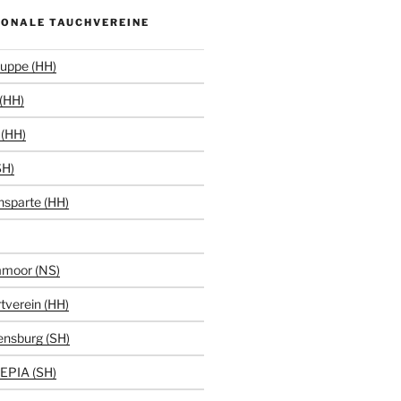
IONALE TAUCHVEREINE
uppe (HH)
(HH)
(HH)
SH)
hsparte (HH)
moor (NS)
tverein (HH)
ensburg (SH)
EPIA (SH)