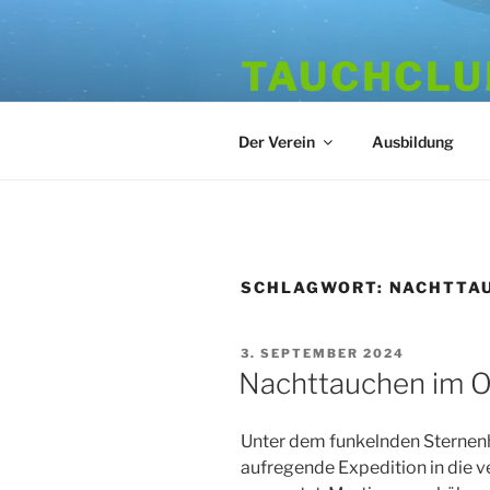
Zum
Inhalt
TAUCHCLUB
springen
Hamburger Tauchverein seit 1
Der Verein
Ausbildung
SCHLAGWORT:
NACHTTA
VERÖFFENTLICHT
3. SEPTEMBER 2024
AM
Nachttauchen im O
Unter dem funkelnden Sternenh
aufregende Expedition in die 