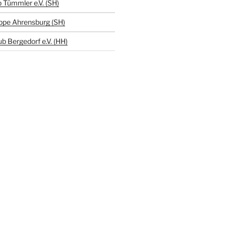
 Tümmler e.V. (SH)
ppe Ahrensburg (SH)
b Bergedorf e.V. (HH)