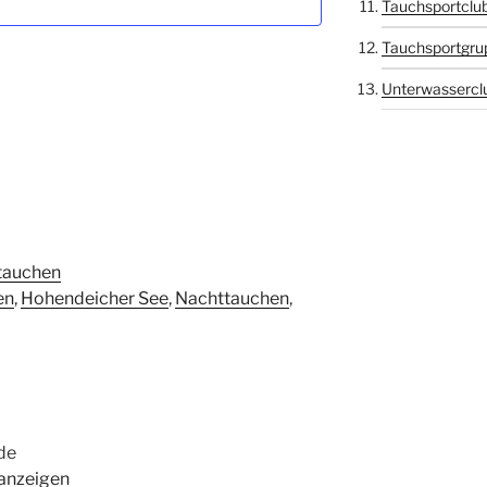
Tauchsportclub
Tauchsportgru
Unterwasserclu
tauchen
en
,
Hohendeicher See
,
Nachttauchen
,
de
 anzeigen