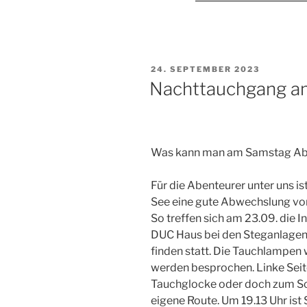
VERÖFFENTLICHT
24. SEPTEMBER 2023
AM
Nachttauchgang am
Was kann man am Samstag Ab
Für die Abenteurer unter uns 
See eine gute Abwechslung vom
So treffen sich am 23.09. die 
DUC Haus bei den Steganlagen.
finden statt. Die Tauchlampen
werden besprochen. Linke Seite
Tauchglocke oder doch zum Sch
eigene Route. Um 19.13 Uhr is