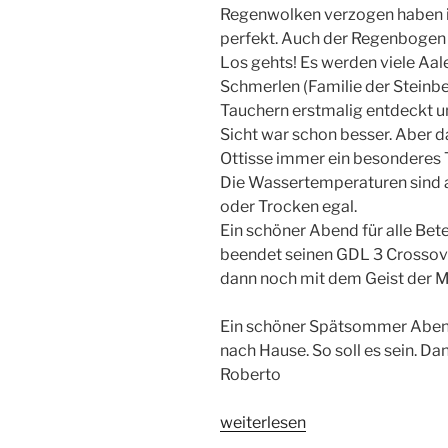
Regenwolken verzogen haben i
perfekt. Auch der Regenbogen
Los gehts! Es werden viele Aal
Schmerlen (Familie der Steinbe
Tauchern erstmalig entdeckt un
Sicht war schon besser. Aber da
Ottisse immer ein besonderes 
Die Wassertemperaturen sind 
oder Trocken egal.
Ein schöner Abend für alle Bet
beendet seinen GDL 3 Crossov
dann noch mit dem Geist der Mi
Ein schöner Spätsommer Abend 
nach Hause. So soll es sein. Da
Roberto
„Nachttauchgang
weiterlesen
am