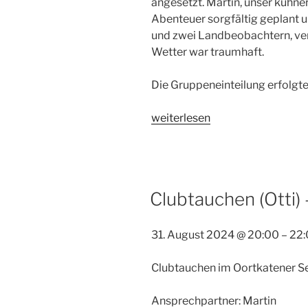
angesetzt. Martin, unser kühner
Abenteuer sorgfältig geplant u
und zwei Landbeobachtern, ve
Wetter war traumhaft.
Die Gruppeneinteilung erfolgt
„Nachttauchen
weiterlesen
im
Oortkatensee
31.08.2024“
Clubtauchen (Otti)
31. August 2024
@
20:00
–
22:
Clubtauchen im Oortkatener S
Ansprechpartner: Martin