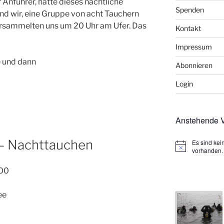
 Anführer, hatte dieses nächtliche
Spenden
nd wir, eine Gruppe von acht Tauchern
rsammelten uns um 20 Uhr am Ufer. Das
Kontakt
Impressum
e und dann
Abonnieren
Login
Anstehende V
 – Nachttauchen
Es sind ke
H
vorhanden.
i
n
00
w
e
i
ee
s