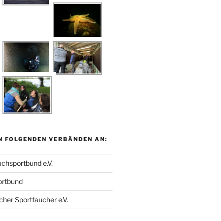
N FOLGENDEN VERBÄNDEN AN:
chsportbund e.V.
ortbund
her Sporttaucher e.V.