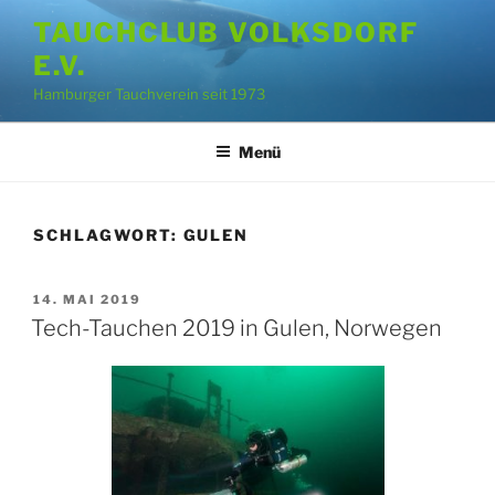
Zum
TAUCHCLUB VOLKSDORF
Inhalt
E.V.
springen
Hamburger Tauchverein seit 1973
Menü
SCHLAGWORT:
GULEN
VERÖFFENTLICHT
14. MAI 2019
AM
Tech-Tauchen 2019 in Gulen, Norwegen