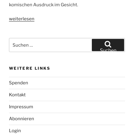
komischen Ausdruck im Gesicht.
„Tech-
weiterlesen
Tauchen
2019
in
Suchen
Gulen,
nach:
Suchen
Norwegen“
WEITERE LINKS
Spenden
Kontakt
Impressum
Abonnieren
Login