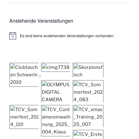
Anstehende Veranstaltungen
Es sind keine anstehenden Veranstaltungen vorhanden.
H
i
n
w
e
i
s