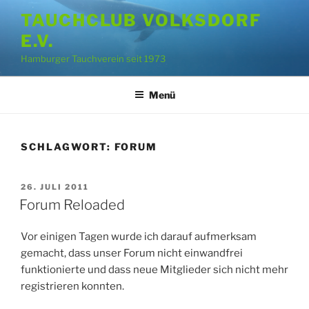
Zum
TAUCHCLUB VOLKSDORF
Inhalt
E.V.
springen
Hamburger Tauchverein seit 1973
Menü
SCHLAGWORT:
FORUM
VERÖFFENTLICHT
26. JULI 2011
AM
Forum Reloaded
Vor einigen Tagen wurde ich darauf aufmerksam
gemacht, dass unser Forum nicht einwandfrei
funktionierte und dass neue Mitglieder sich nicht mehr
registrieren konnten.