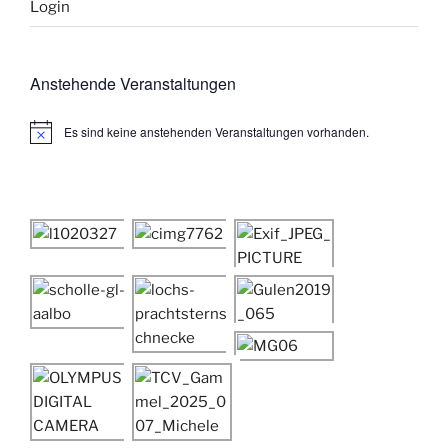
Login
Anstehende Veranstaltungen
Es sind keine anstehenden Veranstaltungen vorhanden.
H
i
n
w
e
i
s