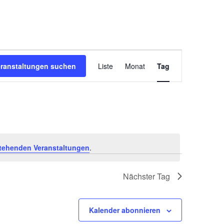
V
eranstaltungen suchen
Liste
Monat
Tag
e
r
a
n
s
t
tehenden Veranstaltungen
.
a
l
Nächster Tag
t
u
Kalender abonnieren
n