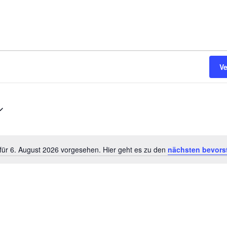
V
für 6. August 2026 vorgesehen. Hier geht es zu den
nächsten bevors
H
i
n
w
e
i
s