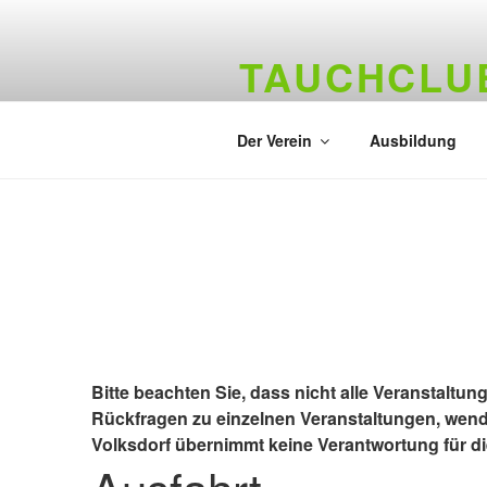
Zum
Inhalt
TAUCHCLUB
springen
Hamburger Tauchverein seit 19
Der Verein
Ausbildung
Bitte beachten Sie, dass nicht alle Veranstaltun
Rückfragen zu einzelnen Veranstaltungen, wend
Volksdorf übernimmt keine Verantwortung für die