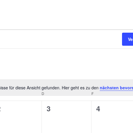
Ve
sse für diese Ansicht gefunden. Hier geht es zu den
nächsten bevor
H
TTWOCH
D
DONNERSTAG
F
FREITAG
i
n
0
0
0
2
3
4
w
V
V
V
e
i
e
e
e
s