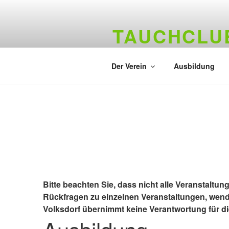
Zum
Inhalt
TAUCHCLUB
springen
Hamburger Tauchverein seit 19
Der Verein
Ausbildung
Bitte beachten Sie, dass nicht alle Veranstaltun
Rückfragen zu einzelnen Veranstaltungen, wend
Volksdorf übernimmt keine Verantwortung für die