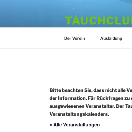
Zum
Inhalt
TAUCHCLUB
springen
Hamburger Tauchverein seit 1
Der Verein
Ausbildung
Bitte beachten Sie, dass nicht alle V
der Information. Für Rückfragen zu 
ausgewiesenen Veranstalter. Der Tau
Veranstaltungskalenders.
« Alle Veranstaltungen