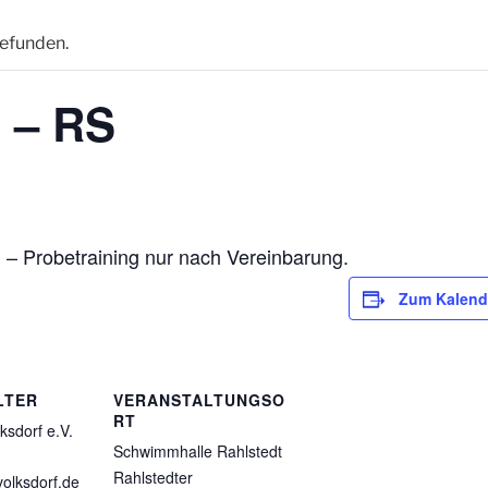
gefunden.
g – RS
 – Probetraining nur nach Vereinbarung.
Zum Kalend
LTER
VERANSTALTUNGSO
RT
ksdorf e.V.
Schwimmhalle Rahlstedt
Rahlstedter
olksdorf.de