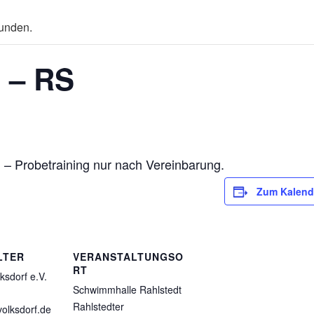
funden.
g – RS
 – Probetraining nur nach Vereinbarung.
Zum Kalend
LTER
VERANSTALTUNGSO
RT
ksdorf e.V.
Schwimmhalle Rahlstedt
Rahlstedter
olksdorf.de