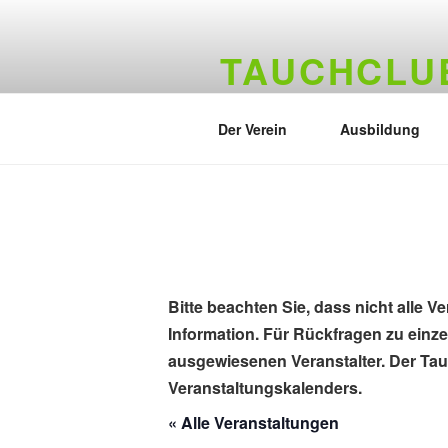
Zum
Inhalt
TAUCHCLUB
springen
Hamburger Tauchverein seit 19
Der Verein
Ausbildung
Bitte beachten Sie, dass nicht alle V
Information. Für Rückfragen zu einz
ausgewiesenen Veranstalter. Der Tauc
Veranstaltungskalenders.
« Alle Veranstaltungen