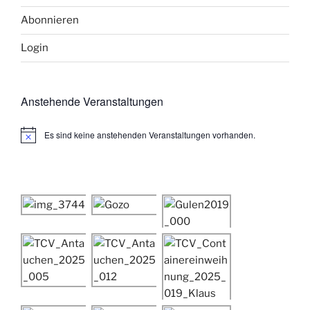
Abonnieren
Login
Anstehende Veranstaltungen
Es sind keine anstehenden Veranstaltungen vorhanden.
H
i
n
w
e
i
s