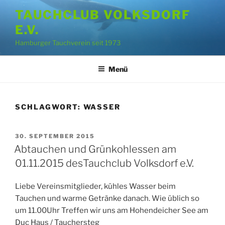
Zum
TAUCHCLUB VOLKSDORF
Inhalt
E.V.
springen
Hamburger Tauchverein seit 1973
Menü
SCHLAGWORT:
WASSER
VERÖFFENTLICHT
30. SEPTEMBER 2015
AM
Abtauchen und Grünkohlessen am
01.11.2015 desTauchclub Volksdorf e.V.
Liebe Vereinsmitglieder, kühles Wasser beim
Tauchen und warme Getränke danach. Wie üblich so
um 11.00Uhr Treffen wir uns am Hohendeicher See am
Duc Haus / Tauchersteg