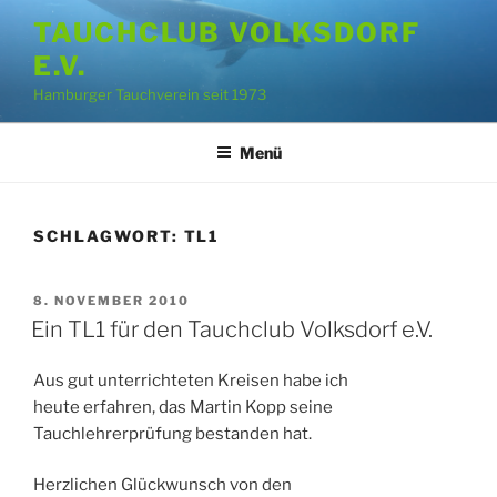
Zum
TAUCHCLUB VOLKSDORF
Inhalt
E.V.
springen
Hamburger Tauchverein seit 1973
Menü
SCHLAGWORT:
TL1
VERÖFFENTLICHT
8. NOVEMBER 2010
AM
Ein TL1 für den Tauchclub Volksdorf e.V.
Aus gut unterrichteten Kreisen habe ich
heute erfahren, das Martin Kopp seine
Tauchlehrerprüfung bestanden hat.
Herzlichen Glückwunsch von den