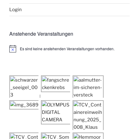
Login
Anstehende Veranstaltungen
Es sind keine anstehenden Veranstaltungen vorhanden.
H
i
n
w
e
i
s