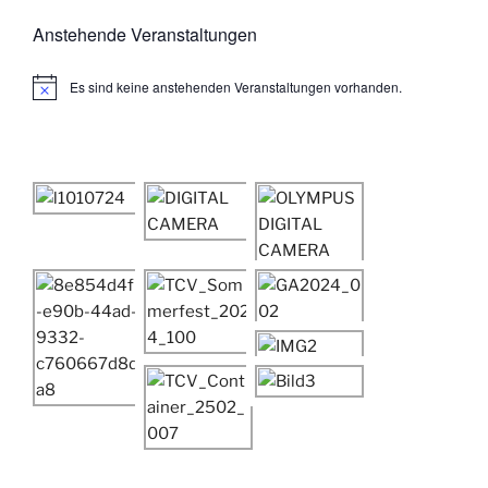
Anstehende Veranstaltungen
Es sind keine anstehenden Veranstaltungen vorhanden.
H
i
n
w
e
i
s