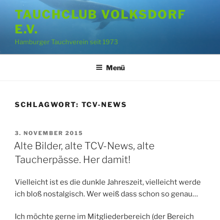
Zum
TAUCHCLUB VOLKSDORF
Inhalt
E.V.
springen
Hamburger Tauchverein seit 1973
Menü
SCHLAGWORT:
TCV-NEWS
VERÖFFENTLICHT
3. NOVEMBER 2015
AM
Alte Bilder, alte TCV-News, alte
Taucherpässe. Her damit!
Vielleicht ist es die dunkle Jahreszeit, vielleicht werde
ich bloß nostalgisch. Wer weiß dass schon so genau…
Ich möchte gerne im Mitgliederbereich (der Bereich