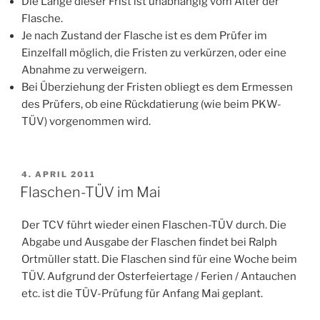
Die Länge dieser Frist ist unabhängig vom Alter der
Flasche.
Je nach Zustand der Flasche ist es dem Prüfer im
Einzelfall möglich, die Fristen zu verkürzen, oder eine
Abnahme zu verweigern.
Bei Überziehung der Fristen obliegt es dem Ermessen
des Prüfers, ob eine Rückdatierung (wie beim PKW-
TÜV) vorgenommen wird.
VERÖFFENTLICHT
4. APRIL 2011
AM
Flaschen-TÜV im Mai
Der TCV führt wieder einen Flaschen-TÜV durch. Die
Abgabe und Ausgabe der Flaschen findet bei Ralph
Ortmüller statt. Die Flaschen sind für eine Woche beim
TÜV. Aufgrund der Osterfeiertage / Ferien / Antauchen
etc. ist die TÜV-Prüfung für Anfang Mai geplant.