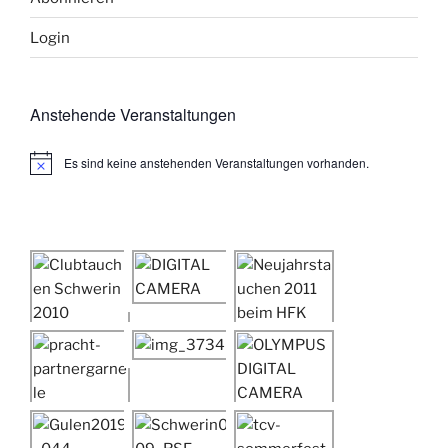
Login
Anstehende Veranstaltungen
Es sind keine anstehenden Veranstaltungen vorhanden.
H
i
n
w
e
i
s