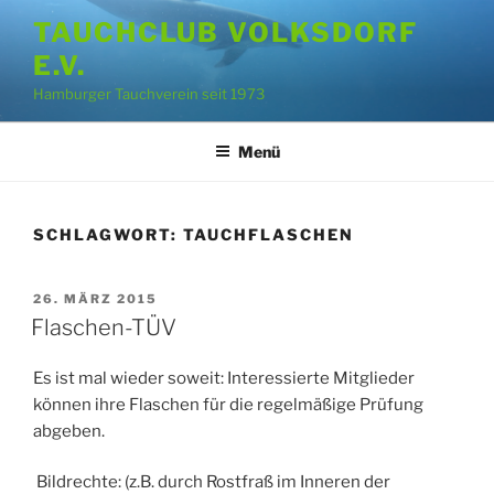
Zum
TAUCHCLUB VOLKSDORF
Inhalt
E.V.
springen
Hamburger Tauchverein seit 1973
Menü
SCHLAGWORT:
TAUCHFLASCHEN
VERÖFFENTLICHT
26. MÄRZ 2015
AM
Flaschen-TÜV
Es ist mal wieder soweit: Interessierte Mitglieder
können ihre Flaschen für die regelmäßige Prüfung
abgeben.
Bildrechte: (z.B. durch Rostfraß im Inneren der