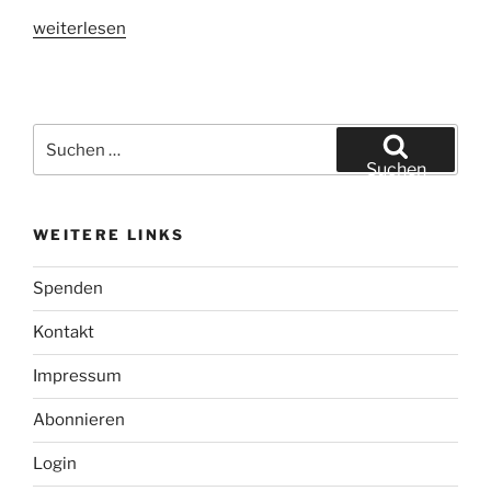
„AquaTeqPro
weiterlesen
testet
Tarierboot“
Suchen
nach:
Suchen
WEITERE LINKS
Spenden
Kontakt
Impressum
Abonnieren
Login