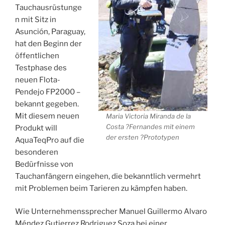
Tauchausrüstunge
n mit Sitz in
Asunción, Paraguay,
hat den Beginn der
öffentlichen
Testphase des
neuen Flota-
Pendejo FP2000 –
bekannt gegeben.
Mit diesem neuen
Maria Victoria Miranda de la
Costa ?Fernandes mit einem
Produkt will
der ersten ?Prototypen
AquaTeqPro auf die
besonderen
Bedürfnisse von
Tauchanfängern eingehen, die bekanntlich vermehrt
mit Problemen beim Tarieren zu kämpfen haben.
Wie Unternehmenssprecher Manuel Guillermo Alvaro
Méndez Gutierrez Rodriguez Soza bei einer