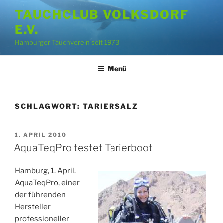
Zum
TAUCHCLUB VOLKSDORF
Inhalt
E.V.
springen
Hamburger Tauchverein seit 1973
Menü
SCHLAGWORT:
TARIERSALZ
VERÖFFENTLICHT
1. APRIL 2010
AM
AquaTeqPro testet Tarierboot
Hamburg, 1. April.
AquaTeqPro, einer
der führenden
Hersteller
professioneller