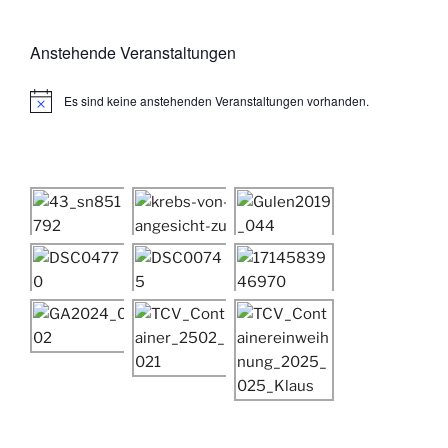
Anstehende Veranstaltungen
Es sind keine anstehenden Veranstaltungen vorhanden.
H
i
n
w
e
i
s