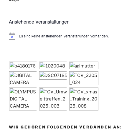
Anstehende Veranstaltungen
Es sind keine anstehenden Veranstaltungen vorhanden.
H
i
n
w
e
i
s
WIR GEHÖREN FOLGENDEN VERBÄNDEN AN: