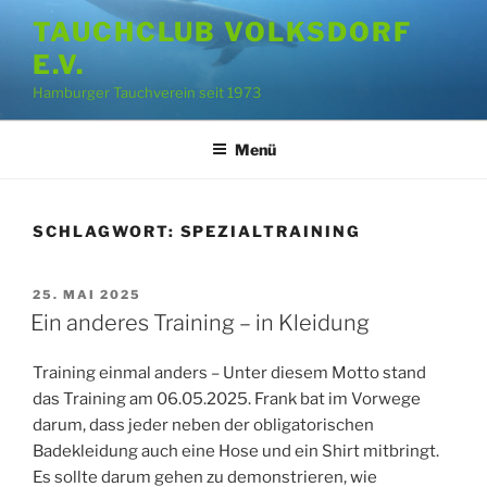
Zum
TAUCHCLUB VOLKSDORF
Inhalt
E.V.
springen
Hamburger Tauchverein seit 1973
Menü
SCHLAGWORT:
SPEZIALTRAINING
VERÖFFENTLICHT
25. MAI 2025
AM
Ein anderes Training – in Kleidung
Training einmal anders – Unter diesem Motto stand
das Training am 06.05.2025. Frank bat im Vorwege
darum, dass jeder neben der obligatorischen
Badekleidung auch eine Hose und ein Shirt mitbringt.
Es sollte darum gehen zu demonstrieren, wie