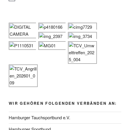
i
n
w
e
i
s
WIR GEHÖREN FOLGENDEN VERBÄNDEN AN:
Hamburger Tauchsportbund e.V.
Hamburger Sportbund