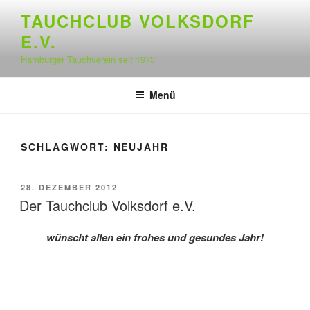
Zum
TAUCHCLUB VOLKSDORF
Inhalt
E.V.
springen
Hamburger Tauchverein seit 1973
Menü
SCHLAGWORT:
NEUJAHR
VERÖFFENTLICHT
28. DEZEMBER 2012
AM
Der Tauchclub Volksdorf e.V.
wünscht allen ein frohes und gesundes Jahr!