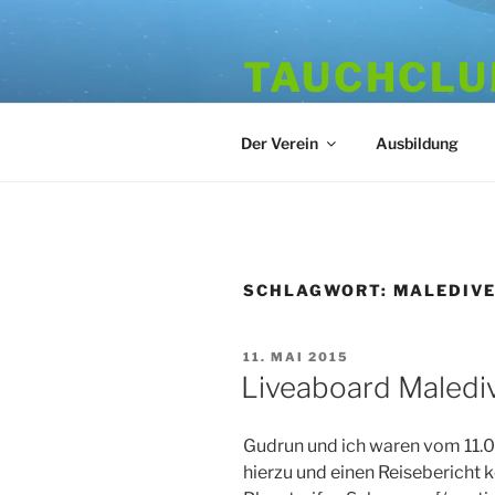
Zum
Inhalt
TAUCHCLUB
springen
Hamburger Tauchverein seit 1
Der Verein
Ausbildung
SCHLAGWORT:
MALEDIV
VERÖFFENTLICHT
11. MAI 2015
AM
Liveaboard Malediv
Gudrun und ich waren vom 11.0
hierzu und einen Reisebericht 