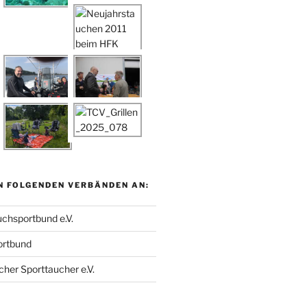
N FOLGENDEN VERBÄNDEN AN:
chsportbund e.V.
ortbund
her Sporttaucher e.V.