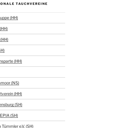
IONALE TAUCHVEREINE
uppe (HH)
(HH)
(HH)
SH)
hsparte (HH)
moor (NS)
tverein (HH)
ensburg (SH)
EPIA (SH)
 Tümmler e.V. (SH)