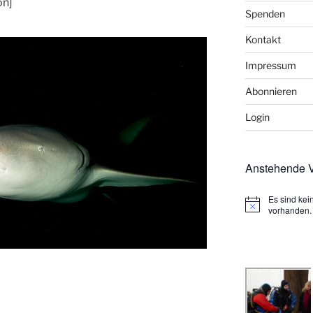
on]
Spenden
Kontakt
Impressum
Abonnieren
Login
Anstehende V
Es sind ke
H
vorhanden.
i
n
w
e
i
s