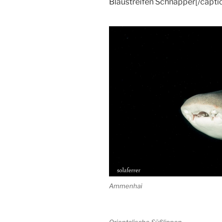
Blaustreifen Schnapper[/capti
Ammenhai
Orientalische Süßlippen