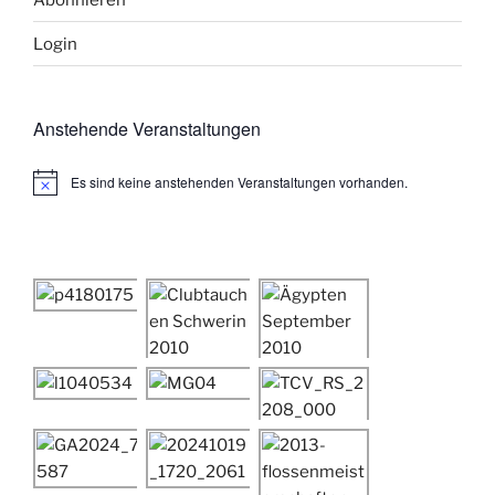
Login
Anstehende Veranstaltungen
Es sind keine anstehenden Veranstaltungen vorhanden.
H
i
n
w
e
i
s