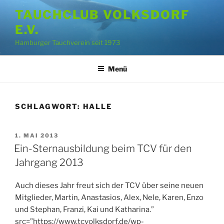
Zum
TAUCHCLUB VOLKSDORF
Inhalt
E.V.
springen
Hamburger Tauchverein seit 1973
Menü
SCHLAGWORT:
HALLE
VERÖFFENTLICHT
1. MAI 2013
AM
Ein-Sternausbildung beim TCV für den
Jahrgang 2013
Auch dieses Jahr freut sich der TCV über seine neuen
Mitglieder, Martin, Anastasios, Alex, Nele, Karen, Enzo
und Stephan, Franzi, Kai und Katharina.”
src=”https://www.tcvolksdorf.de/wp-