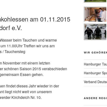
nkohlessen am 01.11.2015
orf e.V.
es Wasser beim Tauchen und warme
 um 11.00Uhr Treffen wir uns am
 / Tauchersteg
WIR GEHÖRE
im November mit einem letzten
Hamburger Tau
r schönen Saison 2015 verabschieden
Hamburger Spo
 gemeinsam Essen gehen.
Verband Deutsc
en findet dieses Jahr wieder in der
ant liegt nicht weit von unserem
erder Kirchdeich Nr. 10.
ANDERE REG