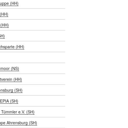
ruppe (HH)
 (HH)
(HH)
SH)
chsparte (HH)
moor (NS)
tverein (HH)
ensburg (SH)
EPIA (SH)
 Tümmler e.V. (SH)
ppe Ahrensburg (SH)