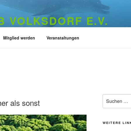
 VOLKSDORF E.V.
73
Mitglied werden
Veranstaltungen
L
Suchen
er als sonst
nach:
WEITERE LIN