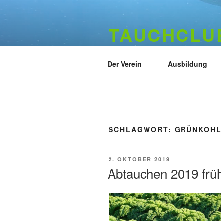
Zum
Inhalt
TAUCHCLUB
springen
Hamburger Tauchverein seit 19
Der Verein
Ausbildung
SCHLAGWORT:
GRÜNKOH
VERÖFFENTLICHT
2. OKTOBER 2019
AM
Abtauchen 2019 früh