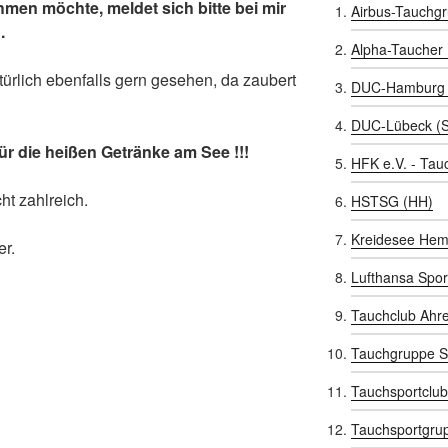
men möchte, meldet sich bitte bei mir
Airbus-Tauchg
.
Alpha-Taucher
ürlich ebenfalls gern gesehen, da zaubert
DUC-Hamburg 
DUC-Lübeck (
r die heißen Getränke am See !!!
HFK e.V. - Tau
cht zahlreich.
HSTSG (HH)
Kreidesee Hem
er.
Lufthansa Spor
Tauchclub Ahr
Tauchgruppe S
Tauchsportclub
Tauchsportgru