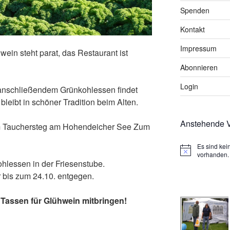
Spenden
Kontakt
Impressum
hwein steht parat, das Restaurant ist
Abonnieren
Login
 anschließendem Grünkohlessen findet
 bleibt in schöner Tradition beim Alten.
Anstehende V
 am Tauchersteg am Hohendeicher See Zum
Es sind ke
H
vorhanden.
i
hlessen in der Friesenstube.
n
 bis zum 24.10. entgegen.
w
e
i
 Tassen für Glühwein mitbringen!
s