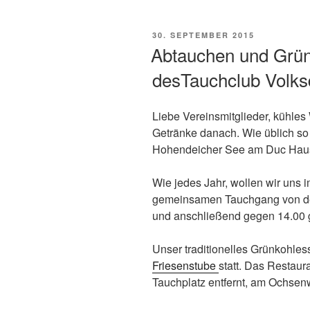
VERÖFFENTLICHT
30. SEPTEMBER 2015
AM
Abtauchen und Grü
desTauchclub Volksd
Liebe Vereinsmitglieder, kühl
Getränke danach. Wie üblich so
Hohendeicher See am Duc Haus
Wie jedes Jahr, wollen wir uns 
gemeinsamen Tauchgang von de
und anschließend gegen 14.00
Unser traditionelles Grünkohless
Friesenstube
statt. Das Restaur
Tauchplatz entfernt, am Ochsenw