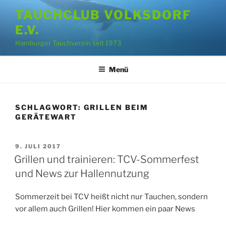
Zum
TAUCHCLUB VOLKSDORF
Inhalt
E.V.
springen
Hamburger Tauchverein seit 1973
Menü
SCHLAGWORT:
GRILLEN BEIM
GERÄTEWART
VERÖFFENTLICHT
9. JULI 2017
AM
Grillen und trainieren: TCV-Sommerfest
und News zur Hallennutzung
Sommerzeit bei TCV heißt nicht nur Tauchen, sondern
vor allem auch Grillen! Hier kommen ein paar News