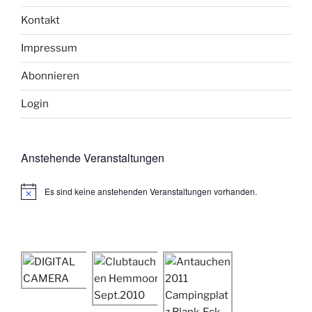
Kontakt
Impressum
Abonnieren
Login
Anstehende Veranstaltungen
Es sind keine anstehenden Veranstaltungen vorhanden.
H
i
n
w
e
i
s