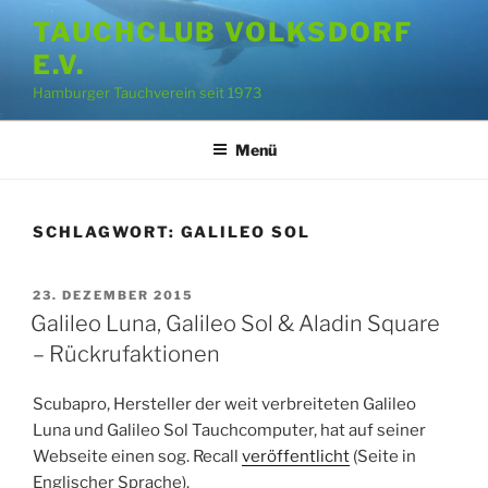
Zum
TAUCHCLUB VOLKSDORF
Inhalt
E.V.
springen
Hamburger Tauchverein seit 1973
Menü
SCHLAGWORT:
GALILEO SOL
VERÖFFENTLICHT
23. DEZEMBER 2015
AM
Galileo Luna, Galileo Sol & Aladin Square
– Rückrufaktionen
Scubapro, Hersteller der weit verbreiteten Galileo
Luna und Galileo Sol Tauchcomputer, hat auf seiner
Webseite einen sog. Recall
veröffentlicht
(Seite in
Englischer Sprache).