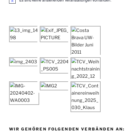
H
i
n
w
e
i
s
WIR GEHÖREN FOLGENDEN VERBÄNDEN AN: