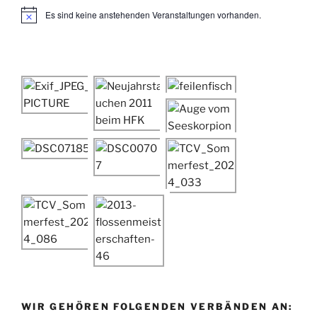
Es sind keine anstehenden Veranstaltungen vorhanden.
H
i
n
w
e
i
s
WIR GEHÖREN FOLGENDEN VERBÄNDEN AN: