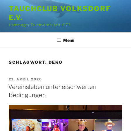
Zum
TAUCHCLUB VOLKSDORF
Inhalt
E.V.
springen
Hamburger Tauchverein seit 1973
Menü
SCHLAGWORT:
DEKO
VERÖFFENTLICHT
21. APRIL 2020
AM
Vereinsleben unter erschwerten
Bedingungen