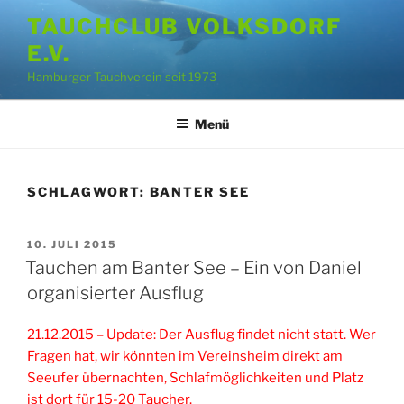
Zum
TAUCHCLUB VOLKSDORF
Inhalt
E.V.
springen
Hamburger Tauchverein seit 1973
Menü
SCHLAGWORT:
BANTER SEE
VERÖFFENTLICHT
10. JULI 2015
AM
Tauchen am Banter See – Ein von Daniel
organisierter Ausflug
21.12.2015 – Update: Der Ausflug findet nicht statt. Wer
Fragen hat, wir könnten im Vereinsheim direkt am
Seeufer übernachten, Schlafmöglichkeiten und Platz
ist dort für 15-20 Taucher.