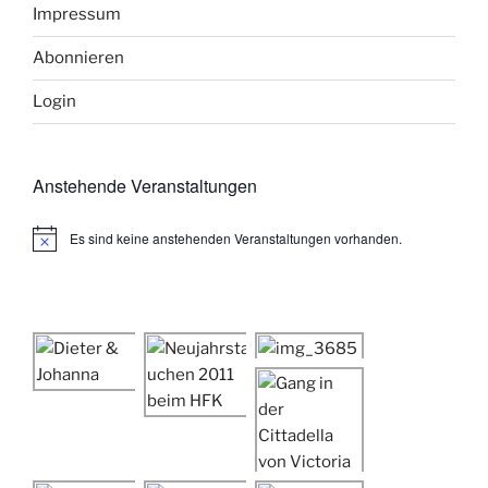
Impressum
Abonnieren
Login
Anstehende Veranstaltungen
Es sind keine anstehenden Veranstaltungen vorhanden.
H
i
n
w
e
i
s