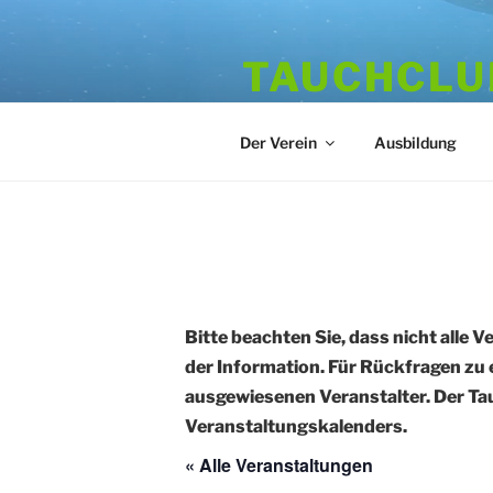
Zum
Inhalt
TAUCHCLUB
springen
Hamburger Tauchverein seit 1
Der Verein
Ausbildung
Bitte beachten Sie, dass nicht alle V
der Information. Für Rückfragen zu 
ausgewiesenen Veranstalter. Der Tau
Veranstaltungskalenders.
« Alle Veranstaltungen