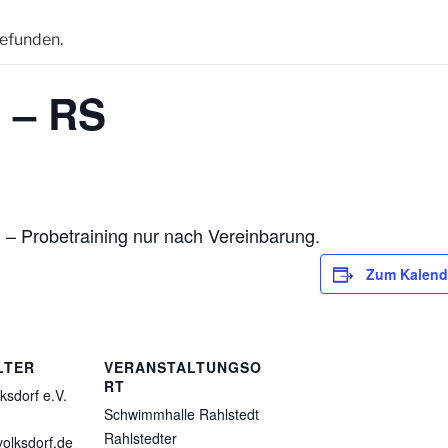
gefunden.
g – RS
 – Probetraining nur nach Vereinbarung.
Zum Kalend
LTER
VERANSTALTUNGSO
RT
ksdorf e.V.
Schwimmhalle Rahlstedt
Rahlstedter
olksdorf.de