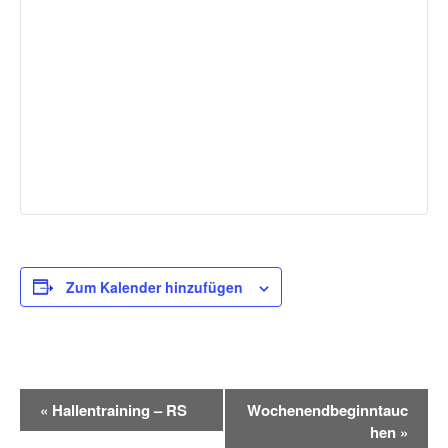
Zum Kalender hinzufügen
V
«
Hallentraining – RS
Wochenendbeginntauc
e
hen
»