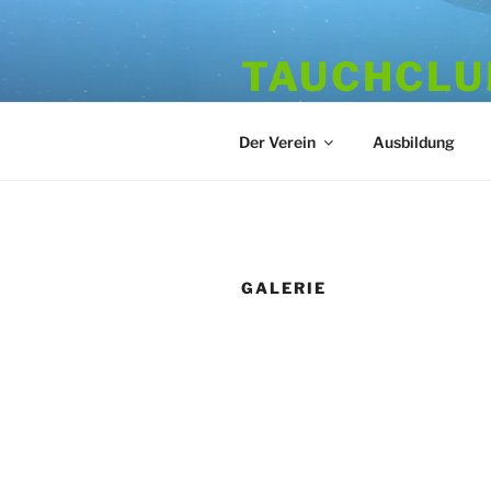
Zum
Inhalt
TAUCHCLUB
springen
Hamburger Tauchverein seit 1
Der Verein
Ausbildung
GALERIE